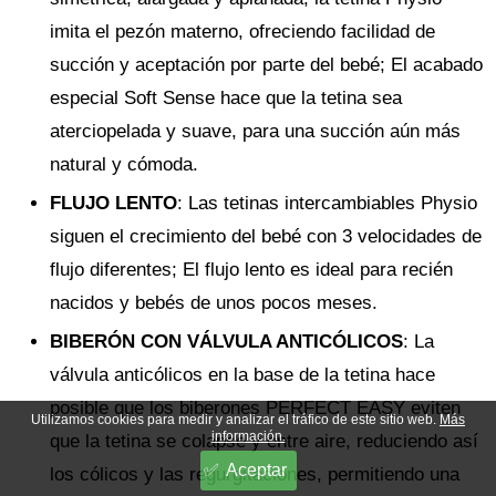
imita el pezón materno, ofreciendo facilidad de
succión y aceptación por parte del bebé; El acabado
especial Soft Sense hace que la tetina sea
aterciopelada y suave, para una succión aún más
natural y cómoda.
FLUJO LENTO
: Las tetinas intercambiables Physio
siguen el crecimiento del bebé con 3 velocidades de
flujo diferentes; El flujo lento es ideal para recién
nacidos y bebés de unos pocos meses.
BIBERÓN CON VÁLVULA ANTICÓLICOS
: La
válvula anticólicos en la base de la tetina hace
posible que los biberones PERFECT EASY eviten
Utilizamos cookies para medir y analizar el tráfico de este sitio web.
Más
información.
que la tetina se colapse y entre aire, reduciendo así
Aceptar
los cólicos y las regurgitaciones, permitiendo una