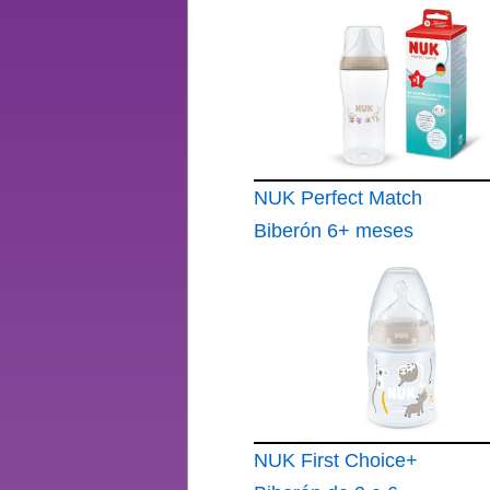
NUK Perfect Match
Biberón 6+ meses
360 ml Biberón
anticólicos PP
Indicador de control
de temperatura Mono
1 unidad
NUK First Choice+