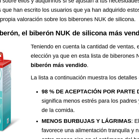
n sobre ellos y adquirirlos si se ajustan a tus necesida
s que han escrito los usuarios que ya han adquirido esto
 propia valoración sobre los biberones NUK de silicona.
berón, el biberón NUK de silicona más ven
Teniendo en cuenta la cantidad de ventas, e
elección ya que en esta lista de biberones
biberón más vendido
.
La lista a continuación muestra los detalles
98 % DE ACEPTACIÓN POR PARTE 
significa menos estrés para los padres 
de la comida.
MENOS BURBUJAS Y LÁGRIMAS
: E
favorece una alimentación tranquila y na