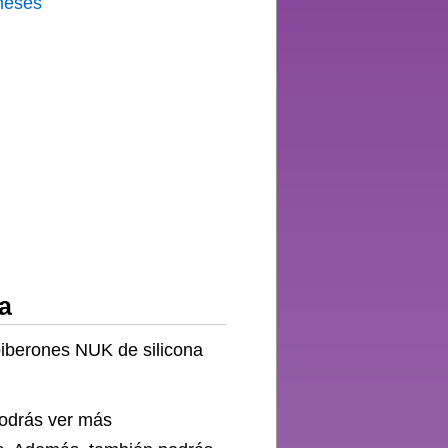
íris
meses
ón
idrio
control
ura
idad
a
biberones NUK de silicona
podrás ver más