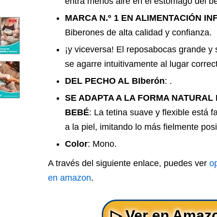
entra menos aire en el estómago del b
MARCA N.º 1 EN ALIMENTACIÓN IN
Biberones de alta calidad y confianza.
¡y viceversa! El reposabocas grande y 
se agarre intuitivamente al lugar correc
DEL PECHO AL BIberón
: .
SE ADAPTA A LA FORMA NATURAL 
BEBÉ
: La tetina suave y flexible está f
a la piel, imitando lo más fielmente pos
Color
: Mono.
A través del siguiente enlace, puedes ver
o
en amazon
.