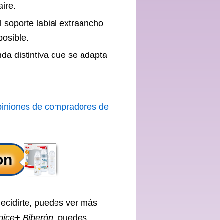
aire.
el soporte labial extraancho
posible.
da distintiva que se adapta
piniones de compradores de
decidirte, puedes ver más
oice+ Biberón
, puedes