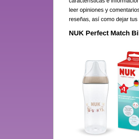
características e informació
150 y 260 ml Tetinas
leer opiniones y comentario
de silicona Arcoíris
reseñas, así como dejar tus
NUK Perfect Match Bi