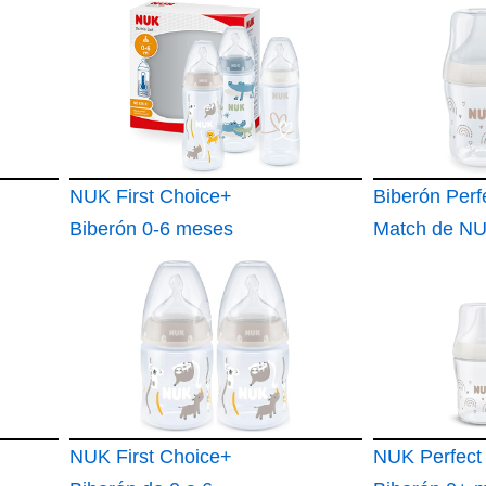
NUK First Choice+
Biberón Perf
Biberón 0-6 meses
Match de N
Control de
meses Se ad
temperatura Válvula
paladar del 
anticólico 300 ml
Control de
Tetina de silicona Sin
temperatura
BPA Safari
Ventilación a
150 ml Sin 
NUK First Choice+
Tetina de sil
NUK Perfect