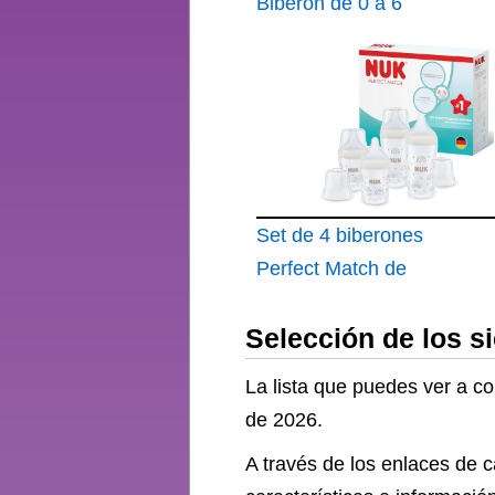
Biberón de 0 a 6
meses
Set de 4 biberones
Perfect Match de
NUK +3 meses Se
Selección de los s
adapta al bebé como
el pecho de mama
La lista que puedes ver a c
Control de
de 2026.
temperatura
A través de los enlaces de 
Ventilación anticólico