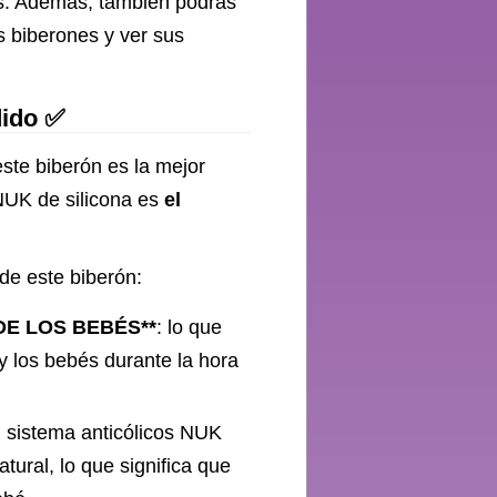
des. Además, también podrás
s biberones y ver sus
dido ✅
ste biberón es la mejor
 NUK de silicona es
el
 de este biberón:
DE LOS BEBÉS**
: lo que
y los bebés durante la hora
l sistema anticólicos NUK
tural, lo que significa que