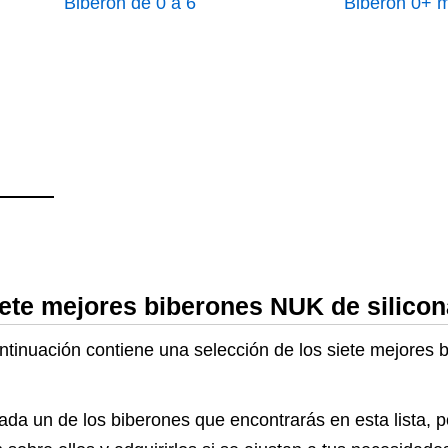
Biberón de 0 a 6
pequeña Arco
Biberón 0+ 
meses
120 ml Biber
anticólicos V
Indicador de 
de temperat
Arcoíris 1 un
iete mejores biberones NUK de silicon
ontinuación contiene una selección de los siete mejores 
cada un de los biberones que encontrarás en esta lista, 