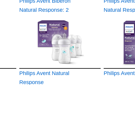
Philips Avent Biberón
Philips Aven
Natural Response: 2
Natural Res
biberones de 125 ml
biberón para
con sistema AirFree
recién nacid
260 ml
Philips Avent Natural
Philips Avent
Response