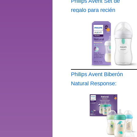
Philips Avent Set de
regalo para recién
nacidos: 4 biberones
con sistema AirFree
Philips Avent Biberón
Natural Response:
biberón de 260 ml
con sistema AirFree