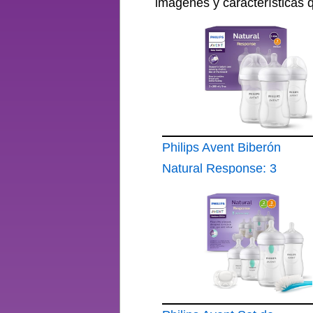
imágenes y características 
Philips Avent Biberón
Natural Response: 3
biberones para bebés
recién nacidos de
260 ml