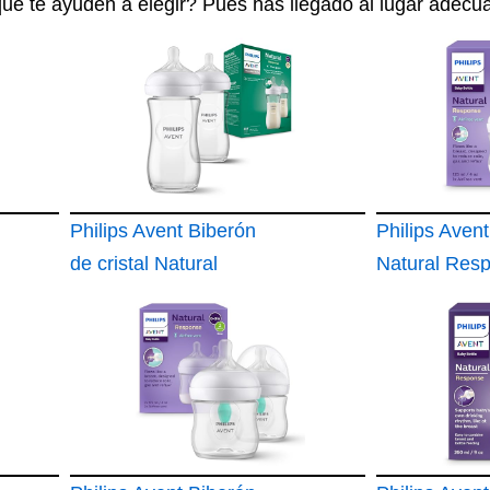
que te ayuden a elegir? Pues has llegado al lugar adecu
Philips Avent Biberón
Philips Aven
de cristal Natural
Natural Res
Response: 2
biberón de 1
biberones de 240 ml
con sistema 
sin BPA para recién
nacidos a partir de 3-
6 meses