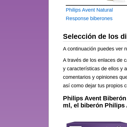
Philips Avent Natural
Response biberones
de 260 ml con tetinas
Selección de los d
de flujo medio
A continuación puedes ver nu
A través de los enlaces de 
y características de ellos y
comentarios y opiniones que
así como dejar tus propios c
Philips Avent Biberón
ml, el biberón Philip