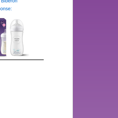
t Biberón
ponse:
 bebés
os de