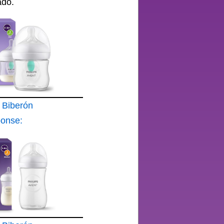
ado.
t Biberón
ponse:
25 ml
AirFree